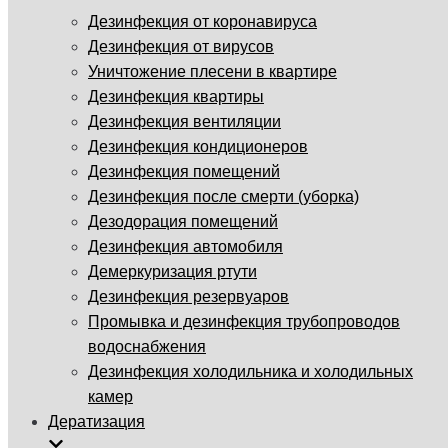
Дезинфекция от коронавируса
Дезинфекция от вирусов
Уничтожение плесени в квартире
Дезинфекция квартиры
Дезинфекция вентиляции
Дезинфекция кондиционеров
Дезинфекция помещений
Дезинфекция после смерти (уборка)
Дезодорация помещений
Дезинфекция автомобиля
Демеркуризация ртути
Дезинфекция резервуаров
Промывка и дезинфекция трубопроводов
водоснабжения
Дезинфекция холодильника и холодильных
камер
Дератизация