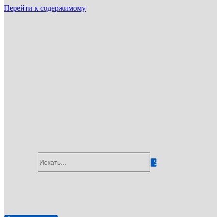
Перейти к содержимому
ГУП «Санэпидемстанция»
г. Домодедово
Email: info@gup-ses.ru
Домодедово
Ваш город
Искать...
✆
8 (800) 775-05-92
🖂
info@gup-ses.ru