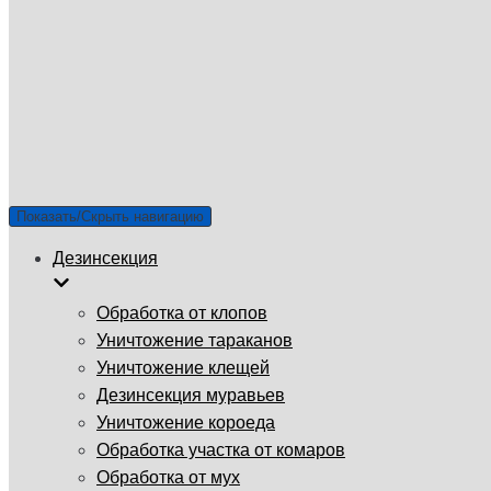
ГУП «Санэпидемстанция»
г. Домодедово
Email: info@gup-ses.ru
Домодедово
Ваш город
Показать/Скрыть навигацию
Дезинсекция
Обработка от клопов
Уничтожение тараканов
Уничтожение клещей
Дезинсекция муравьев
Уничтожение короеда
Обработка участка от комаров
Обработка от мух