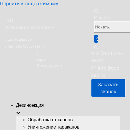
Перейти к содержимому
Искать...
ГУП
«Санэпидемстанция»
г. Домодедово
Email: info@gup-ses.ru
✆
8 (800) 775-
Ваш
город
05-92
Домодедово
🖂
info@gup-
ses.ru
Заказать
звонок
Дезинсекция
Обработка от клопов
Уничтожение тараканов