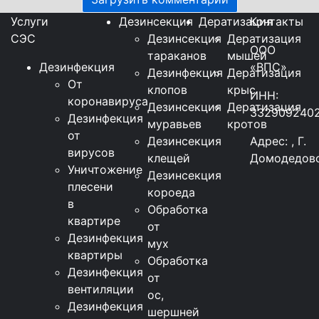
Услуги
Дезинсекция
Дератизация
Контакты
СЭС
Дезинсекция
Дератизация
ООО
тараканов
мышей
Дезинфекция
«ВПС»
Дезинфекция
Дератизация
От
клопов
крыс
ИНН:
коронавируса
Дезинсекция
Дератизация
332909240
Дезинфекция
муравьев
кротов
от
Дезинсекция
Адрес: , Г.
вирусов
клещей
Домодедово
Уничтожение
Дезинсекция
плесени
короеда
в
Обработка
квартире
от
Дезинфекция
мух
квартиры
Обработка
Дезинфекция
от
вентиляции
ос,
Дезинфекция
шершней